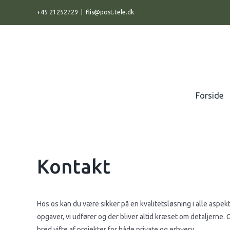
Skip
+45 21252729
|
flis@post.tele.dk
to
content
Search
for:
Forside
Kontakt
Hos os kan du være sikker på en kvalitetsløsning i alle aspekte
opgaver, vi udfører og der bliver altid kræset om detaljerne.
bred vifte af projekter for både private og erhverv.​