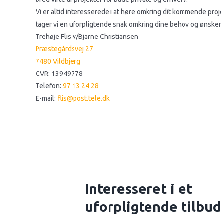
Vi er altid interesserede i at høre omkring dit kommende proje
tager vi en uforpligtende snak omkring dine behov og ønsker
Trehøje Flis v/Bjarne Christiansen
Præstegårdsvej 27
7480 Vildbjerg
CVR: 13949778
Telefon:
97 13 24 28
E-mail: ​
flis@post.tele.dk
Interesseret i et
uforpligtende tilbud