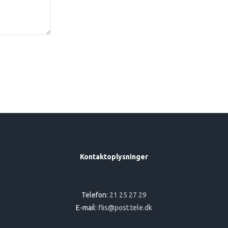
Kontaktoplysninger
Telefon:
21 25 27 29
E-mail:
flis@post.tele.dk