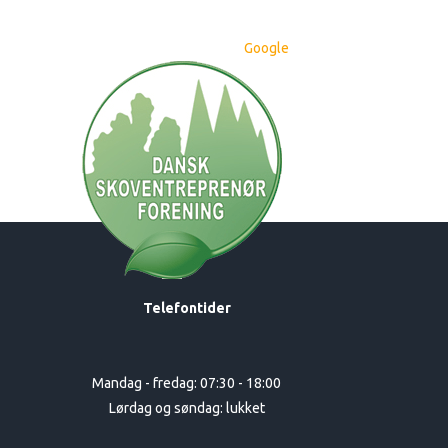
​Vurderet 4.5 / 5 stjerner på baggrund af
mere end 2 anmeldelser på
Go​ogle​
Telefontider
Mandag - fredag: 07:30 - 18:00
Lørdag og søndag: lukket