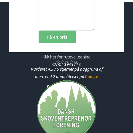
Trehøje Flis v/Bjarne Christiansen
Præstegårdsvej 27, 7480 Vildbjerg
Klik her for rutevejledning
✩ ✩ ✩ ✩ ✩
CVR: 13949778
​Vurderet 4.5 / 5 stjerner på baggrund af
mere end 2 anmeldelser på
Go​ogle​
Kontaktoplysninger
Telefon:
21 25 27 29
E-mail:
flis@post.tele.dk