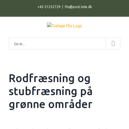
Skip
+45 21252729
|
flis@post.tele.dk
to
content
Go to...
Rodfræsning og
stubfræsning på
grønne områder