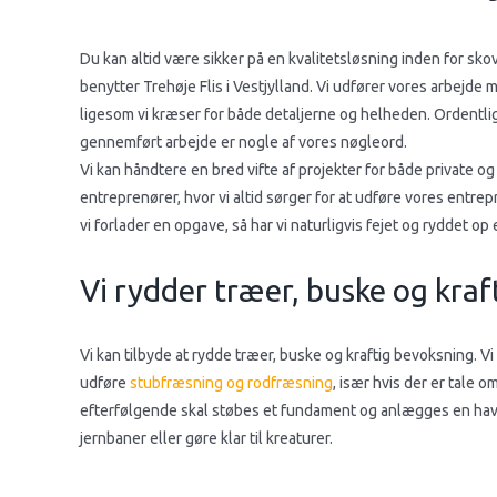
Du kan altid være sikker på en kvalitetsløsning inden for sk
benytter Trehøje Flis i Vestjylland. Vi udfører vores arbejd
ligesom vi kræser for både detaljerne og helheden. Ordentlig 
gennemført arbejde er nogle af vores nøgleord.
Vi kan håndtere en bred vifte af projekter for både private o
entreprenører, hvor vi altid sørger for at udføre vores entrepr
vi forlader en opgave, så har vi naturligvis fejet og ryddet op 
Vi rydder træer, buske og kra
Vi kan tilbyde at rydde træer, buske og kraftig bevoksning. Vi
udføre
stubfræsning og rodfræsning
, især hvis der er tale 
efterfølgende skal støbes et fundament og anlægges en have
jernbaner eller gøre klar til kreaturer.