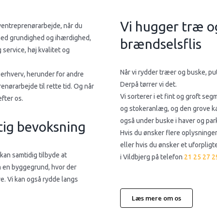
Vi hugger træ og
oventreprenørarbejde, når du
e med grundighed og ihærdighed,
brændselsflis​
service, høj kvalitet og
Når vi rydder træer og buske, pu
g erhverv, herunder for andre
Derpå tørrer vi det.
enørarbejde til rette tid. Og når
Vi sorterer i et fint og groft se
efter os.
og stokeranlæg, og den grove ka
også under buske i haver og par
ftig bevoksning
Hvis du ønsker flere oplysninger
eller hvis du ønsker et uforpligt
 kan samtidig tilbyde at
i Vildbjerg på telefon
21 25 27 2
om en byggegrund, hvor der
. Vi kan også rydde langs
Læs mere om os