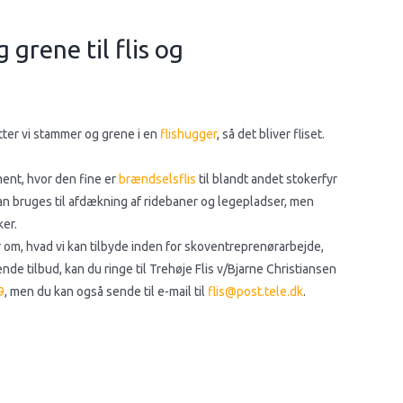
 grene til flis og
tter vi stammer og grene i en
flishugger
, så det bliver fliset.
gment, hvor den fine er
brændselsflis
til blandt andet stokerfyr
n bruges til afdækning af ridebaner og legepladser, men
ker.
 om, hvad vi kan tilbyde inden for skoventreprenørarbejde,
ende tilbud, kan du ringe til Trehøje Flis v/Bjarne Christiansen
9
, men du kan også sende til e-mail til
flis@post.tele.dk
.​